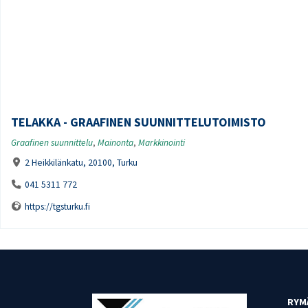
TELAKKA - GRAAFINEN SUUNNITTELUTOIMISTO
Graafinen suunnittelu
,
Mainonta
,
Markkinointi
2 Heikkilänkatu, 20100, Turku
041 5311 772
https://tgsturku.fi
RYM