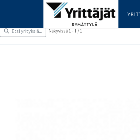
YRI
Etsi yrityksiä...
Näkyvissä 1 - 1 / 1