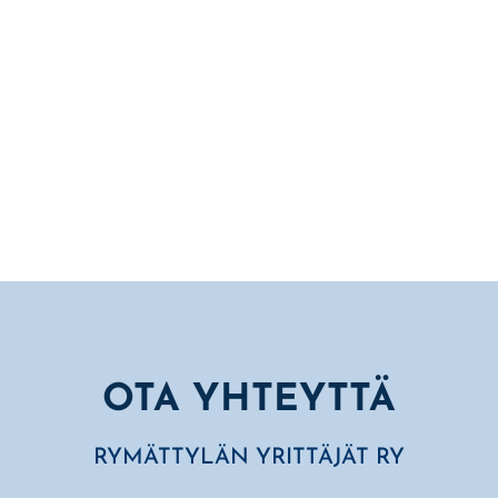
päätyä punttisaliksi tai ravintolaksi. Lopulta
kyläläiset yhdistivät voimansa ja roponsa ja he
pelastivat kirkon. Nyt kirkko on Salon...
OTA YHTEYTTÄ
RYMÄTTYLÄN YRITTÄJÄT RY