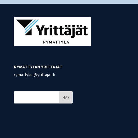
RYMÄTTYLÄN YRITTÄJÄT
rymattylan@yrittajat.fi
HAE