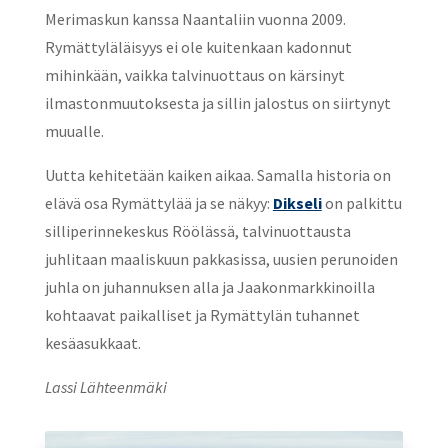
Merimaskun kanssa Naantaliin vuonna 2009.
Rymättyläläisyys ei ole kuitenkaan kadonnut
mihinkään, vaikka talvinuottaus on kärsinyt
ilmastonmuutoksesta ja sillin jalostus on siirtynyt
muualle.
Uutta kehitetään kaiken aikaa. Samalla historia on
elävä osa Rymättylää ja se näkyy:
Dikseli
on palkittu
silliperinnekeskus Röölässä, talvinuottausta
juhlitaan maaliskuun pakkasissa, uusien perunoiden
juhla on juhannuksen alla ja Jaakonmarkkinoilla
kohtaavat paikalliset ja Rymättylän tuhannet
kesäasukkaat.
Lassi Lähteenmäki