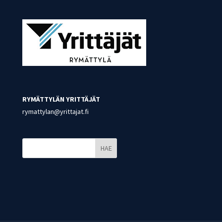
RYMÄTTYLÄN YRITTÄJÄT
rymattylan@yrittajat.fi
HAE