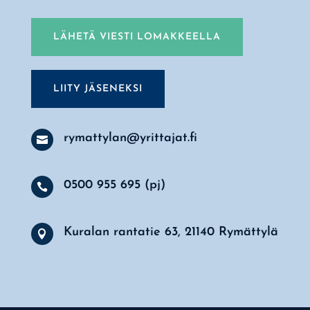
LÄHETÄ VIESTI LOMAKKEELLA
LIITY JÄSENEKSI
rymattylan@yrittajat.fi

0500 955 695 (pj)

Kuralan rantatie 63, 21140 Rymättylä
