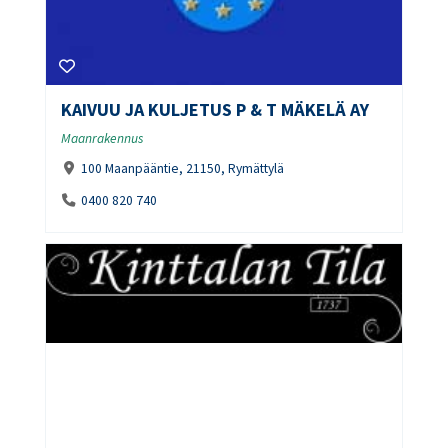
KAIVUU JA KULJETUS P & T MÄKELÄ AY
Maanrakennus
100 Maanpääntie, 21150, Rymättylä
0400 820 740