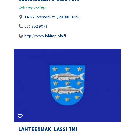
Vakuutusyhdistys
14 A Yliopistonkatu, 20100, Turku
050 352 9878
http://www.lahitapiola.fi
LÄHTEENMÄKI LASSI TMI