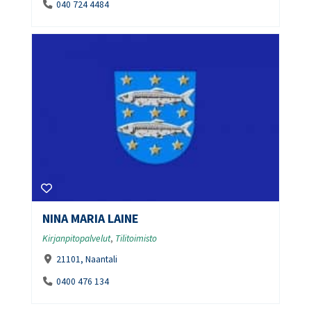
040 724 4484
NINA MARIA LAINE
Kirjanpitopalvelut
,
Tilitoimisto
21101, Naantali
0400 476 134