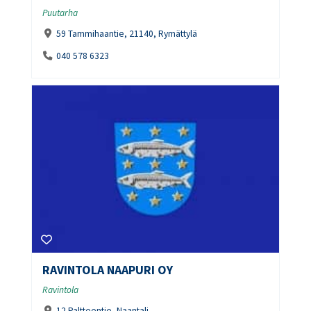
Puutarha
59 Tammihaantie, 21140, Rymättylä
040 578 6323
RAVINTOLA NAAPURI OY
Ravintola
12 Paltteentie, Naantali