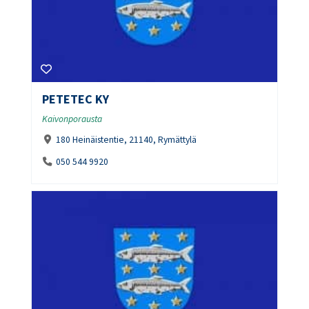
PETETEC KY
Kaivonporausta
180 Heinäistentie, 21140, Rymättylä
050 544 9920