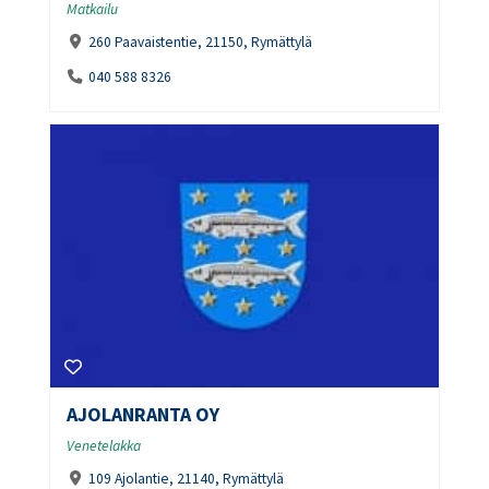
Matkailu
260 Paavaistentie, 21150, Rymättylä
040 588 8326
AJOLANRANTA OY
Venetelakka
109 Ajolantie, 21140, Rymättylä