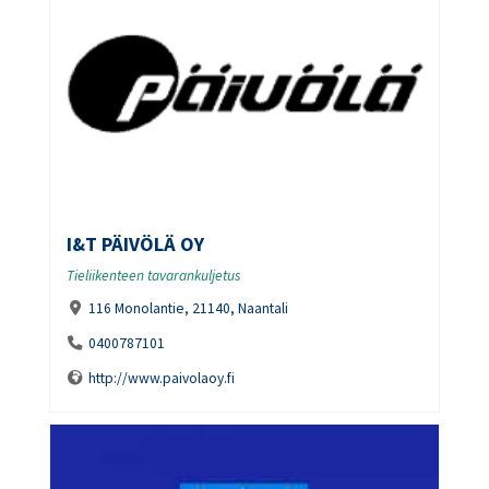
I&T PÄIVÖLÄ OY
Tieliikenteen tavarankuljetus
116 Monolantie, 21140, Naantali
0400787101
http://www.paivolaoy.fi