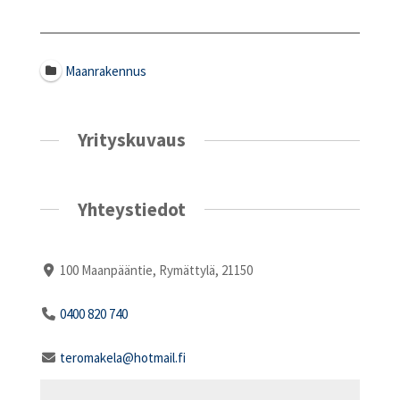
Maanrakennus
Yrityskuvaus
Yhteystiedot
100 Maanpääntie, Rymättylä, 21150
0400 820 740
teromakela@hotmail.fi