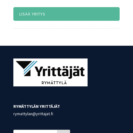
LISÄÄ YRITYS
RYMÄTTYLÄN YRITTÄJÄT
rymattylan@yrittajat.fi