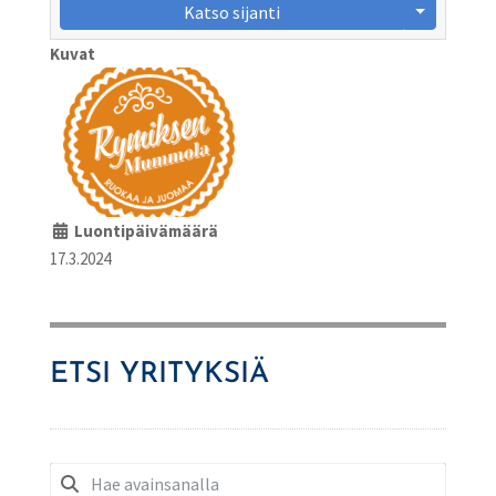
Katso sijanti
Kuvat
Luontipäivämäärä
17.3.2024
ETSI YRITYKSIÄ