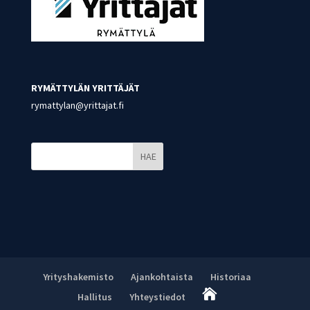
RYMÄTTYLÄN YRITTÄJÄT
rymattylan@yrittajat.fi
HAE
Yrityshakemisto
Ajankohtaista
Historiaa

Hallitus
Yhteystiedot