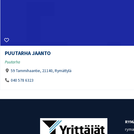
PUUTARHA JAANTO
Puutarha
59 Tammihaantie, 21140, Rymättylä
040 578 6323
RYM
rymat