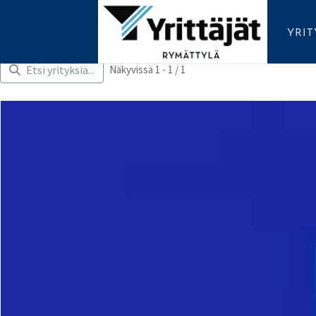
YRI
Etsi yrityksiä...
Näkyvissä 1 - 1 / 1