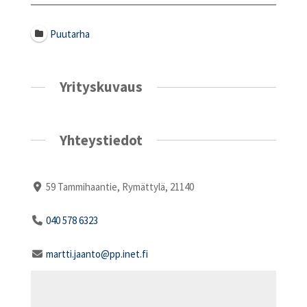
Puutarha
Yrityskuvaus
Yhteystiedot
59 Tammihaantie, Rymättylä, 21140
040 578 6323
martti.jaanto@pp.inet.fi