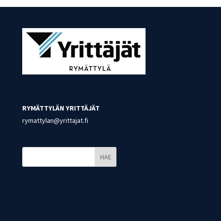
RYMÄTTYLÄN YRITTÄJÄT
rymattylan@yrittajat.fi
HAE