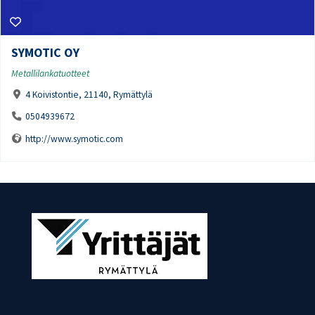
SYMOTIC OY
Metallilankatuotteet
4 Koivistontie, 21140, Rymättylä
0504939672
http://www.symotic.com