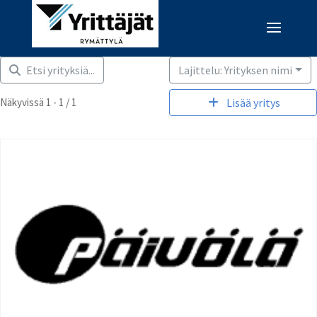
Etsi yrityksiä...
Lajittelu: Yrityksen nimi
Näkyvissä 1 - 1 / 1
Lisää yritys