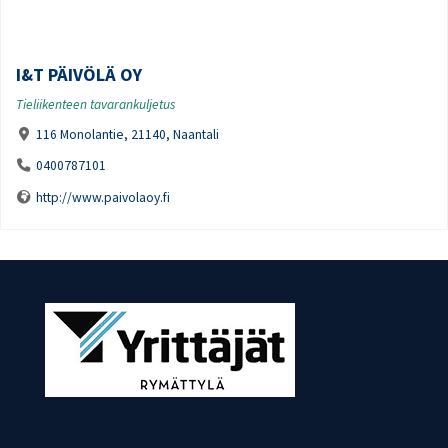
I&T PÄIVÖLÄ OY
Tieliikenteen tavarankuljetus
116 Monolantie, 21140, Naantali
0400787101
http://www.paivolaoy.fi