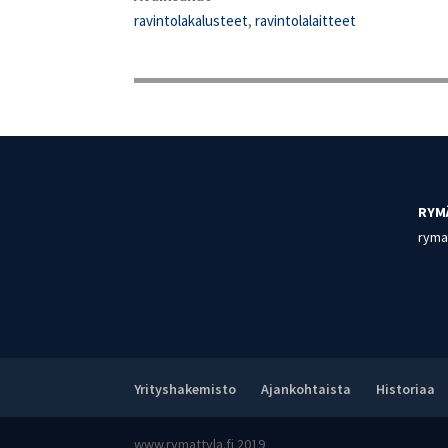
ravintolakalusteet
,
ravintolalaitteet
RYM
rymat
Yrityshakemisto
Ajankohtaista
Historiaa
www.rymattyla.fi 2019