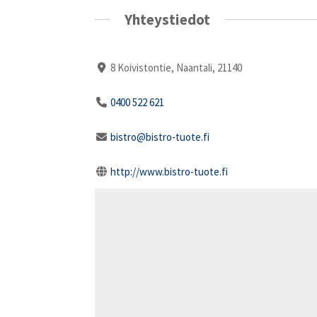
Yhteystiedot
8 Koivistontie, Naantali, 21140
0400 522 621
bistro@bistro-tuote.fi
http://www.bistro-tuote.fi