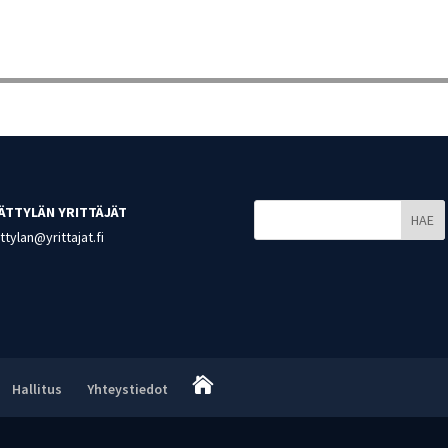
ÄTTYLÄN YRITTÄJÄT
HAE
tylan@yrittajat.fi

Hallitus
Yhteystiedot