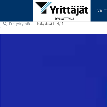
YRI
Etsi yrityksiä...
Näkyvissä 1 - 4 / 4