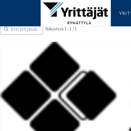
YRI
Etsi yrityksiä...
Näkyvissä 1 - 1 / 1