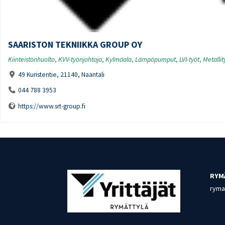
SAARISTON TEKNIIKKA GROUP OY
Kiinteistönhuolto
,
KVV-työnjohtaja
,
Kylmäala
,
Lämpöpumput
,
LVI-työt
,
Metallit
49 Kuristentie, 21140, Naantali
044 788 3953
https://www.srt-group.fi
RYM
rymat