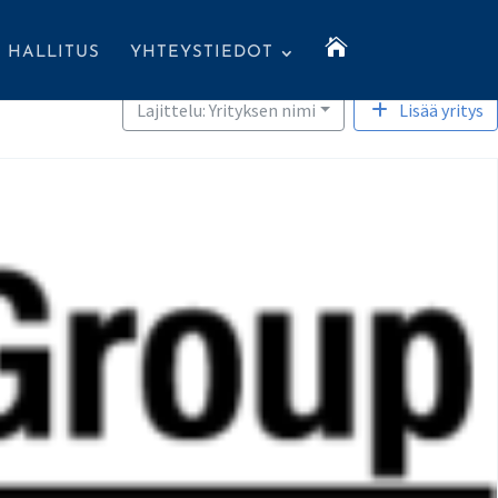

HALLITUS
YHTEYSTIEDOT
Lajittelu: Yrityksen nimi
Lisää yritys