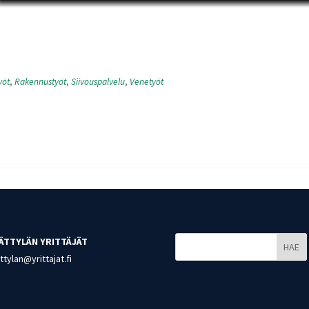
yöt
,
Rakennustyöt
,
Siivouspalvelu
,
Venetyöt
ÄTTYLÄN YRITTÄJÄT
HAE
tylan@yrittajat.fi