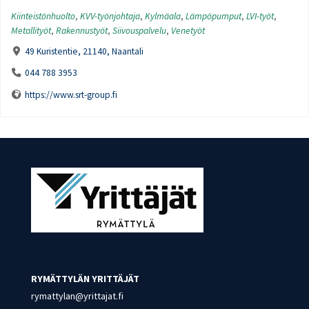
Kiinteistönhuolto
,
KVV-työnjohtaja
,
Kylmäala
,
Lämpöpumput
,
LVI-työt
,
Metallityöt
,
Rakennustyöt
,
Siivouspalvelu
,
Venetyöt
49 Kuristentie, 21140, Naantali
044 788 3953
https://www.srt-group.fi
RYMÄTTYLÄN YRITTÄJÄT
rymattylan@yrittajat.fi