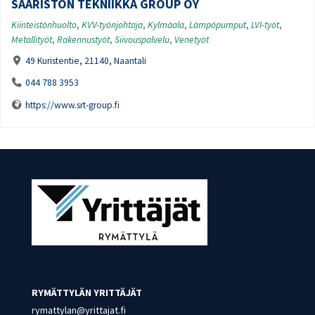
SAARISTON TEKNIIKKA GROUP OY
Kiinteistönhuolto
,
KVV-työnjohtaja
,
Kylmäala
,
Lämpöpumput
,
LVI-työt
,
Metallityöt
,
Rakennustyöt
,
Siivouspalvelu
,
Venetyöt
49 Kuristentie, 21140, Naantali
044 788 3953
https://www.srt-group.fi
RYMÄTTYLÄN YRITTÄJÄT
rymattylan@yrittajat.fi