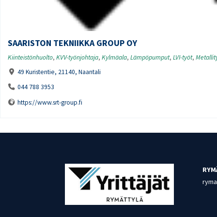
SAARISTON TEKNIIKKA GROUP OY
Kiinteistönhuolto
,
KVV-työnjohtaja
,
Kylmäala
,
Lämpöpumput
,
LVI-työt
,
Metallit
49 Kuristentie, 21140, Naantali
044 788 3953
https://www.srt-group.fi
RYM
rymat