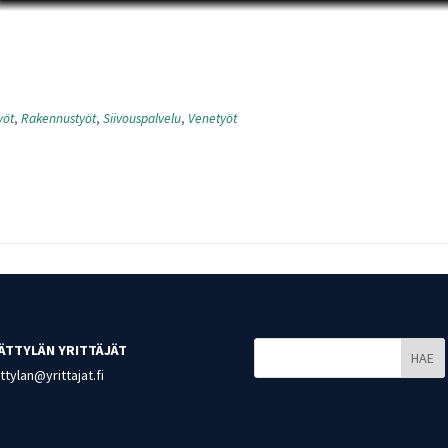
yöt
,
Rakennustyöt
,
Siivouspalvelu
,
Venetyöt
ÄTTYLÄN YRITTÄJÄT
HAE
tylan@yrittajat.fi