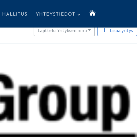

HALLITUS
YHTEYSTIEDOT
Lajittelu: Yrityksen nimi
Lisää yritys