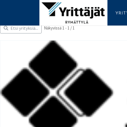
YRI
Etsi yrityksiä...
Näkyvissä 1 - 1 / 1