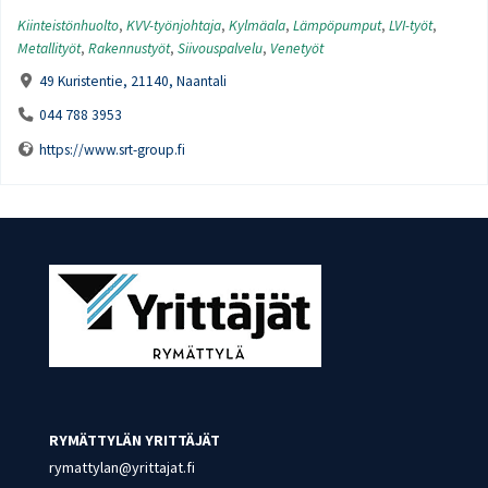
Kiinteistönhuolto
,
KVV-työnjohtaja
,
Kylmäala
,
Lämpöpumput
,
LVI-työt
,
Metallityöt
,
Rakennustyöt
,
Siivouspalvelu
,
Venetyöt
49 Kuristentie, 21140, Naantali
044 788 3953
https://www.srt-group.fi
RYMÄTTYLÄN YRITTÄJÄT
rymattylan@yrittajat.fi