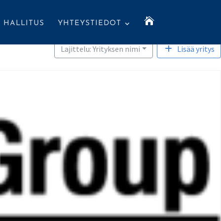

HALLITUS
YHTEYSTIEDOT
Lajittelu: Yrityksen nimi
Lisää yritys