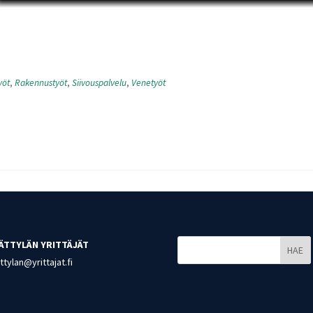
yöt
,
Rakennustyöt
,
Siivouspalvelu
,
Venetyöt
ÄTTYLÄN YRITTÄJÄT
HAE
tylan@yrittajat.fi