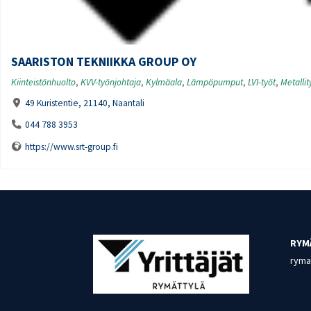
SAARISTON TEKNIIKKA GROUP OY
Kiinteistönhuolto
,
KVV-työnjohtaja
,
Kylmäala
,
Lämpöpumput
,
LVI-työt
,
Metallit
49 Kuristentie, 21140, Naantali
044 788 3953
https://www.srt-group.fi
RYM
rymat