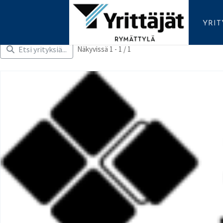
YRI
Etsi yrityksiä...
Näkyvissä 1 - 1 / 1